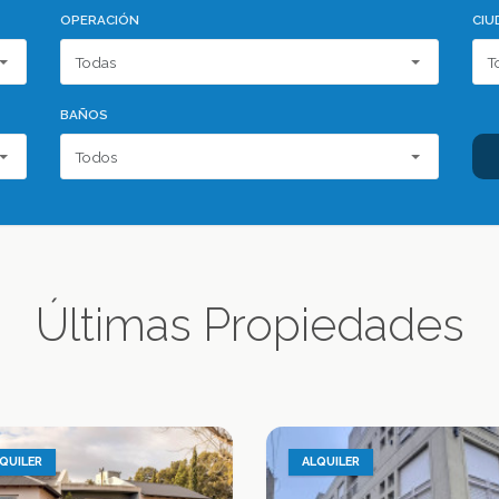
OPERACIÓN
CIU
BAÑOS
Últimas Propiedades
QUILER
ALQUILER