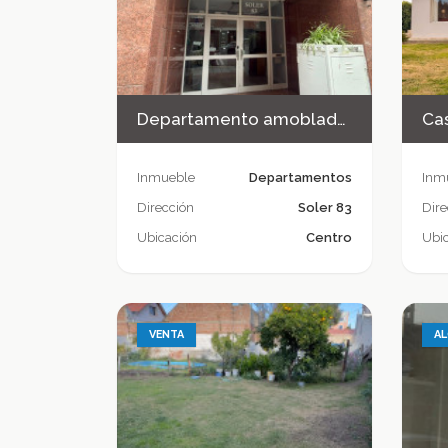
Departamento amoblado centrico en venta
Inmueble
Departamentos
Inm
Dirección
Soler 83
Dire
Ubicación
Centro
Ubi
VENTA
AL