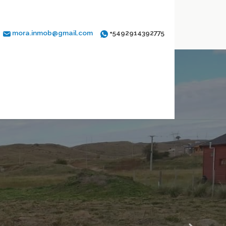
mora.inmob@gmail.com
+5492914392775