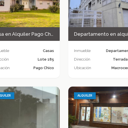
Casa en Alquiler Pago Chico
Departamento en alqui
ueble
Casas
Inmueble
Departame
cción
Lote 185
Dirección
Terrada
cación
Pago Chico
Ubicación
Macroce
QUILER
ALQUILER